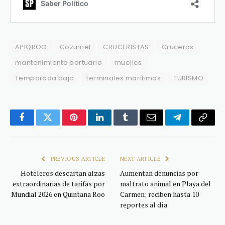
APIQROO
Cozumel
CRUCERISTAS
Cruceros
mantenimiento portuario
muelles
Temporada baja
terminales marítimas
TURISMO
Facebook
Twitter
Pinterest
LinkedIn
Tumblr
Email
Telegram
Copy
Link
PREVIOUS ARTICLE
NEXT ARTICLE
Hoteleros descartan alzas
Aumentan denuncias por
extraordinarias de tarifas por
maltrato animal en Playa del
Mundial 2026 en Quintana Roo
Carmen; reciben hasta 10
reportes al día