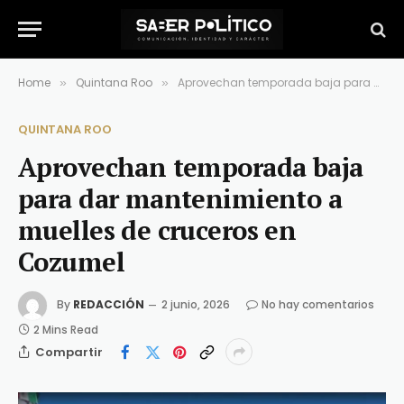
Home
Quintana Roo
Aprovechan temporada baja para dar mantenimiento a muelles de cruceros en Cozumel
»
»
QUINTANA ROO
Aprovechan temporada baja
para dar mantenimiento a
muelles de cruceros en
Cozumel
By
REDACCIÓN
2 junio, 2026
No hay comentarios
2 Mins Read
Compartir