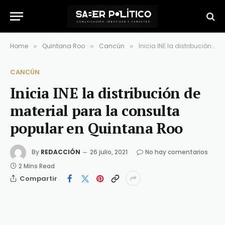
Home
Quintana Roo
Cancún
Inicia INE la distribución de material para la consulta popular en Quintana Roo
»
»
»
CANCÚN
Inicia INE la distribución de
material para la consulta
popular en Quintana Roo
By
REDACCIÓN
26 julio, 2021
No hay comentarios
2 Mins Read
Compartir