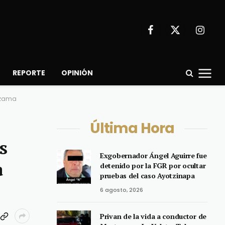
Facebook
X
Instagr
(Twitter)
REPORTE
OPINIÓN
Lezama
Última Hora
s
Exgobernador Ángel Aguirre fue
a
detenido por la FGR por ocultar
pruebas del caso Ayotzinapa
6 agosto, 2026
Privan de la vida a conductor de