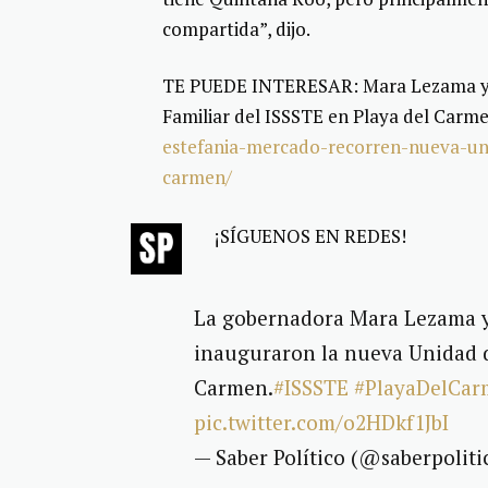
compartida”, dijo.
TE PUEDE INTERESAR: Mara Lezama y 
Familiar del ISSSTE en Playa del Carm
estefania-mercado-recorren-nueva-uni
carmen/
¡SÍGUENOS EN REDES!
La gobernadora Mara Lezama y
inauguraron la nueva Unidad d
Carmen.
#ISSSTE
#PlayaDelCa
pic.twitter.com/o2HDkf1JbI
— Saber Político (@saberpoliti