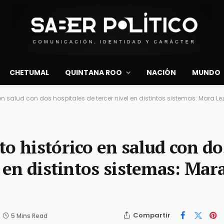
CHETUMAL
QUINTANA ROO
NACIÓN
MUNDO
en salud con dos hospitales de tercer nivel en distintos sistemas: Mara 
o histórico en salud con do
l en distintos sistemas: Mar
Compartir
5 Mins Read