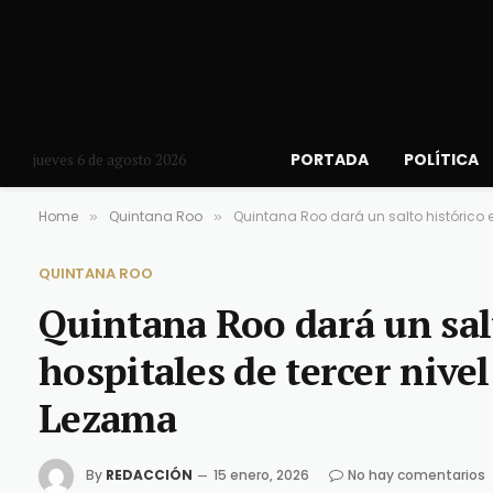
PORTADA
POLÍTICA
jueves 6 de agosto 2026
Home
Quintana Roo
Quintana Roo dará un salto histórico 
»
»
QUINTANA ROO
Quintana Roo dará un salt
hospitales de tercer nive
Lezama
By
REDACCIÓN
15 enero, 2026
No hay comentarios