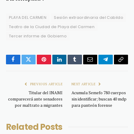
PLAYA DEL CARMEN
Sesión extraordinaria del Cabildo
Teatro de la Ciudad de Playa del Carmen
Tercer informe de Gobierno
Facebook
Twitter
Pinterest
LinkedIn
Tumblr
Email
Telegram
Copy
Link
PREVIOUS ARTICLE
NEXT ARTICLE
Titular del INAMI
Acumula Semefo 780 cuerpos
comparecerá ante senadores
sin identificar; buscan 40 mdp
por maltrato a migrantes
para panteón forense
Related
Posts