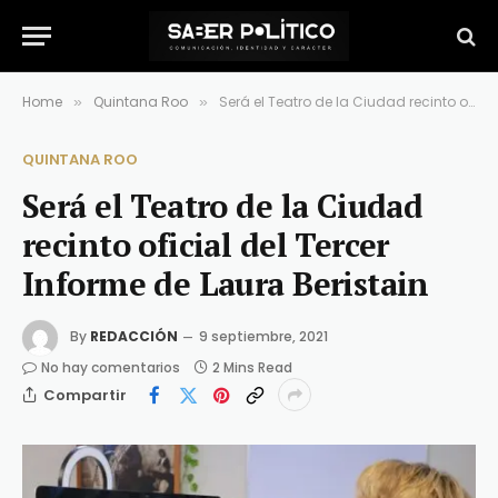
Home
Quintana Roo
Será el Teatro de la Ciudad recinto oficial del Tercer Informe de Laura Beristain
»
»
QUINTANA ROO
Será el Teatro de la Ciudad
recinto oficial del Tercer
Informe de Laura Beristain
By
REDACCIÓN
9 septiembre, 2021
No hay comentarios
2 Mins Read
Compartir