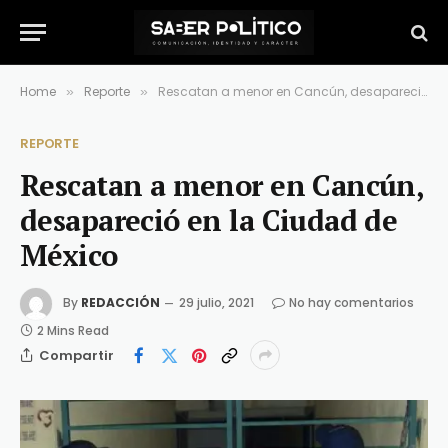
Home
Reporte
Rescatan a menor en Cancún, desapareció en la Ciudad de México
»
»
REPORTE
Rescatan a menor en Cancún,
desapareció en la Ciudad de
México
By
REDACCIÓN
29 julio, 2021
No hay comentarios
2 Mins Read
Compartir